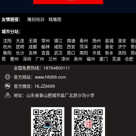
友情链接：
雕刻培训
精雕图
城市分站：
沈阳
大连
无锡
常州
镇江
南通
泰州
扬州
盐城
淮安
宿
杭州
昆明
成都
榆林
咸阳
西安
菏泽
滨州
泰安
济宁
枣
衡阳
长沙
吉林
宜昌
武汉
周口
南阳
许昌
新乡
洛阳
郑
莞
惠州
深圳
广州
兰州
漳州
泉州
福州
厦门
芜湖
合肥
全国免费热线：18764800111
官方网站：www.hlfd99.com
官方微信：HLJZ6699
地址：山东省泰山肥城市盐厂北原沙沟小学