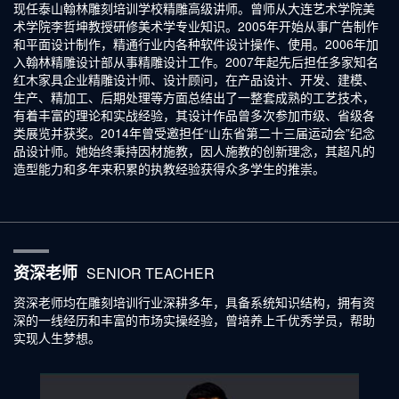
现任泰山翰林雕刻培训学校精雕高级讲师。曾师从大连艺术学院美
术学院李哲坤教授研修美术学专业知识。2005年开始从事广告制作
和平面设计制作，精通行业内各种软件设计操作、使用。2006年加
入翰林精雕设计部从事精雕设计工作。2007年起先后担任多家知名
红木家具企业精雕设计师、设计顾问，在产品设计、开发、建模、
生产、精加工、后期处理等方面总结出了一整套成熟的工艺技术，
有着丰富的理论和实战经验，其设计作品曾多次参加市级、省级各
类展览并获奖。2014年曾受邀担任“山东省第二十三届运动会”纪念
品设计师。她始终秉持因材施教，因人施教的创新理念，其超凡的
造型能力和多年来积累的执教经验获得众多学生的推崇。
资深老师
SENIOR TEACHER
资深老师均在雕刻培训行业深耕多年，具备系统知识结构，拥有资
深的一线经历和丰富的市场实操经验，曾培养上千优秀学员，帮助
实现人生梦想。