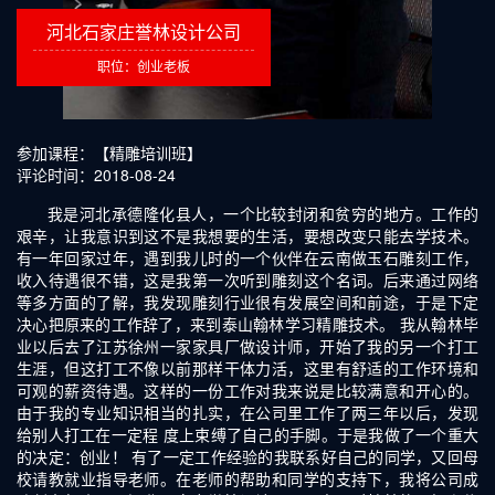
河北石家庄誉林设计公司
职位：创业老板
参加课程：【精雕培训班】
评论时间：2018-08-24
我是河北承德隆化县人，一个比较封闭和贫穷的地方。工作的
艰辛，让我意识到这不是我想要的生活，要想改变只能去学技术。
有一年回家过年，遇到我儿时的一个伙伴在云南做玉石雕刻工作，
收入待遇很不错，这是我第一次听到雕刻这个名词。后来通过网络
等多方面的了解，我发现雕刻行业很有发展空间和前途，于是下定
决心把原来的工作辞了，来到泰山翰林学习精雕技术。 我从翰林毕
业以后去了江苏徐州一家家具厂做设计师，开始了我的另一个打工
生涯，但这打工不像以前那样干体力活，这里有舒适的工作环境和
可观的薪资待遇。这样的一份工作对我来说是比较满意和开心的。
由于我的专业知识相当的扎实，在公司里工作了两三年以后，发现
给别人打工在一定程 度上束缚了自己的手脚。于是我做了一个重大
的决定：创业！ 有了一定工作经验的我联系好自己的同学，又回母
校请教就业指导老师。在老师的帮助和同学的支持下，我将公司成