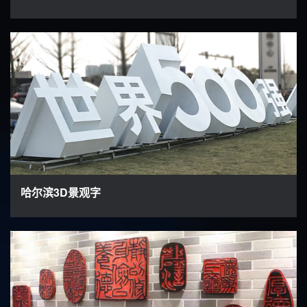
哈尔滨3D景观字