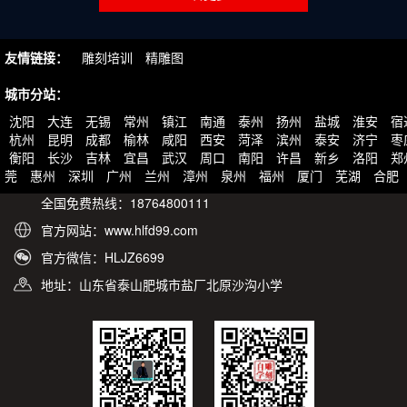
友情链接：
雕刻培训
精雕图
城市分站：
沈阳
大连
无锡
常州
镇江
南通
泰州
扬州
盐城
淮安
宿
杭州
昆明
成都
榆林
咸阳
西安
菏泽
滨州
泰安
济宁
枣
衡阳
长沙
吉林
宜昌
武汉
周口
南阳
许昌
新乡
洛阳
郑
莞
惠州
深圳
广州
兰州
漳州
泉州
福州
厦门
芜湖
合肥
全国免费热线：18764800111
官方网站：www.hlfd99.com
官方微信：HLJZ6699
地址：山东省泰山肥城市盐厂北原沙沟小学