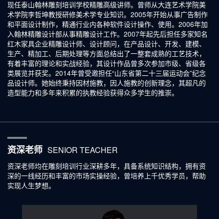
现任泰山翰林雕刻培训学校精雕高级讲师。曾师从大连艺术学院美
术学院李哲坤教授研修美术学专业知识。2005年开始从事广告制作
和平面设计制作，精通行业内各种软件设计操作、使用。2006年加
入翰林精雕设计部从事精雕设计工作。2007年起先后担任多家知名
红木家具企业精雕设计师、设计顾问，在产品设计、开发、建模、
生产、精加工、后期处理等方面总结出了一整套成熟的工艺技术，
有着丰富的理论和实战经验，其设计作品曾多次参加市级、省级各
类展览并获奖。2014年曾受邀担任“山东省第二十三届运动会”纪念
品设计师。她始终秉持因材施教，因人施教的创新理念，其超凡的
造型能力和多年来积累的执教经验获得众多学生的推崇。
资深老师
SENIOR TEACHER
资深老师均在雕刻培训行业深耕多年，具备系统知识结构，拥有资
深的一线经历和丰富的市场实操经验，曾培养上千优秀学员，帮助
实现人生梦想。