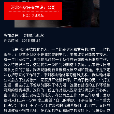
河北石家庄誉林设计公司
职位：创业老板
参加课程：【精雕培训班】
评论时间：2018-08-24
我是河北承德隆化县人，一个比较封闭和贫穷的地方。工作的
艰辛，让我意识到这不是我想要的生活，要想改变只能去学技术。
有一年回家过年，遇到我儿时的一个伙伴在云南做玉石雕刻工作，
收入待遇很不错，这是我第一次听到雕刻这个名词。后来通过网络
等多方面的了解，我发现雕刻行业很有发展空间和前途，于是下定
决心把原来的工作辞了，来到泰山翰林学习精雕技术。 我从翰林毕
业以后去了江苏徐州一家家具厂做设计师，开始了我的另一个打工
生涯，但这打工不像以前那样干体力活，这里有舒适的工作环境和
可观的薪资待遇。这样的一份工作对我来说是比较满意和开心的。
由于我的专业知识相当的扎实，在公司里工作了两三年以后，发现
给别人打工在一定程 度上束缚了自己的手脚。于是我做了一个重大
的决定：创业！ 有了一定工作经验的我联系好自己的同学，又回母
校请教就业指导老师。在老师的帮助和同学的支持下，我将公司成