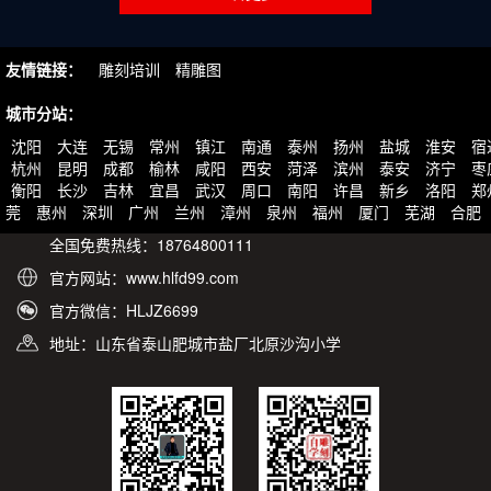
友情链接：
雕刻培训
精雕图
城市分站：
沈阳
大连
无锡
常州
镇江
南通
泰州
扬州
盐城
淮安
宿
杭州
昆明
成都
榆林
咸阳
西安
菏泽
滨州
泰安
济宁
枣
衡阳
长沙
吉林
宜昌
武汉
周口
南阳
许昌
新乡
洛阳
郑
莞
惠州
深圳
广州
兰州
漳州
泉州
福州
厦门
芜湖
合肥
全国免费热线：18764800111
官方网站：www.hlfd99.com
官方微信：HLJZ6699
地址：山东省泰山肥城市盐厂北原沙沟小学