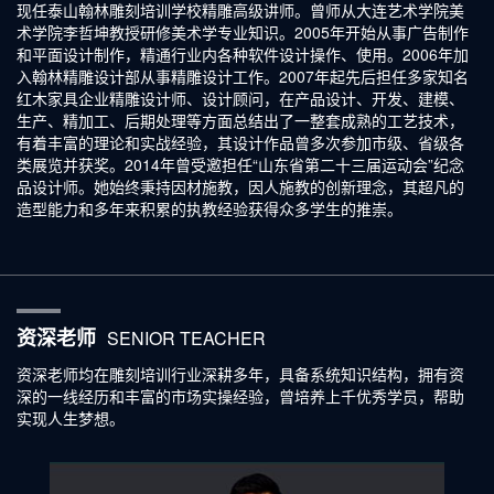
现任泰山翰林雕刻培训学校精雕高级讲师。曾师从大连艺术学院美
术学院李哲坤教授研修美术学专业知识。2005年开始从事广告制作
和平面设计制作，精通行业内各种软件设计操作、使用。2006年加
入翰林精雕设计部从事精雕设计工作。2007年起先后担任多家知名
红木家具企业精雕设计师、设计顾问，在产品设计、开发、建模、
生产、精加工、后期处理等方面总结出了一整套成熟的工艺技术，
有着丰富的理论和实战经验，其设计作品曾多次参加市级、省级各
类展览并获奖。2014年曾受邀担任“山东省第二十三届运动会”纪念
品设计师。她始终秉持因材施教，因人施教的创新理念，其超凡的
造型能力和多年来积累的执教经验获得众多学生的推崇。
资深老师
SENIOR TEACHER
资深老师均在雕刻培训行业深耕多年，具备系统知识结构，拥有资
深的一线经历和丰富的市场实操经验，曾培养上千优秀学员，帮助
实现人生梦想。