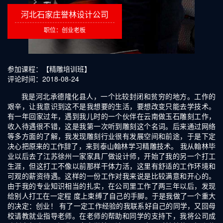
河北石家庄誉林设计公司
职位：创业老板
参加课程：【精雕培训班】
评论时间：2018-08-24
我是河北承德隆化县人，一个比较封闭和贫穷的地方。工作的
艰辛，让我意识到这不是我想要的生活，要想改变只能去学技术。
有一年回家过年，遇到我儿时的一个伙伴在云南做玉石雕刻工作，
收入待遇很不错，这是我第一次听到雕刻这个名词。后来通过网络
等多方面的了解，我发现雕刻行业很有发展空间和前途，于是下定
决心把原来的工作辞了，来到泰山翰林学习精雕技术。 我从翰林毕
业以后去了江苏徐州一家家具厂做设计师，开始了我的另一个打工
生涯，但这打工不像以前那样干体力活，这里有舒适的工作环境和
可观的薪资待遇。这样的一份工作对我来说是比较满意和开心的。
由于我的专业知识相当的扎实，在公司里工作了两三年以后，发现
给别人打工在一定程 度上束缚了自己的手脚。于是我做了一个重大
的决定：创业！ 有了一定工作经验的我联系好自己的同学，又回母
校请教就业指导老师。在老师的帮助和同学的支持下，我将公司成