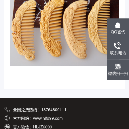
QQ咨询
联系电话
微信扫一扫
全国免费热线：18764800111
官方网站：www.hlfd99.com
官方微信：HLJZ6699